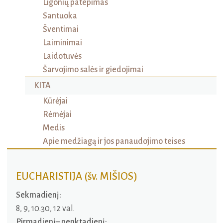
Ligonių patepimas
Santuoka
Šventimai
Laiminimai
Laidotuvės
Šarvojimo salės ir giedojimai
KITA
Kūrėjai
Rėmėjai
Medis
Apie medžiagą ir jos panaudojimo teises
EUCHARISTIJA (šv. MIŠIOS)
Sekmadienį:
8, 9, 10.30, 12 val.
Pirmadienį– penktadienį: