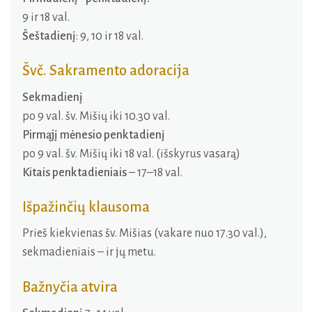
9 ir 18 val.
Šeštadienį
: 9, 10 ir 18 val.
Švč. Sakramento adoracija
Sekmadienį
po 9 val. šv. Mišių iki 10.30 val.
Pirmąjį mėnesio penktadienį
po 9 val. šv. Mišių iki 18 val. (išskyrus vasarą)
Kitais penktadieniais
– 17–18 val.
Išpažinčių klausoma
Prieš kiekvienas šv. Mišias (vakare nuo 17.30 val.),
sekmadieniais – ir jų metu.
Bažnyčia atvira