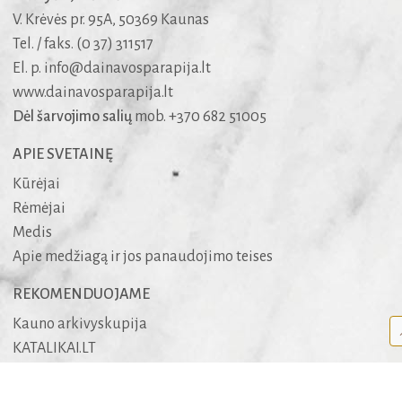
V. Krėvės pr. 95A, 50369 Kaunas
Tel. / faks. (0 37) 311517
El. p.
info@dainavosparapija.lt
www.dainavosparapija.lt
Dėl šarvojimo salių
mob. +370 682 51005
APIE SVETAINĘ
Kūrėjai
Rėmėjai
Medis
Apie medžiagą ir jos panaudojimo teises
REKOMENDUOJAME
Kauno arkivyskupija
KATALIKAI.LT
BIBLIJA.LT
MALDYNAS