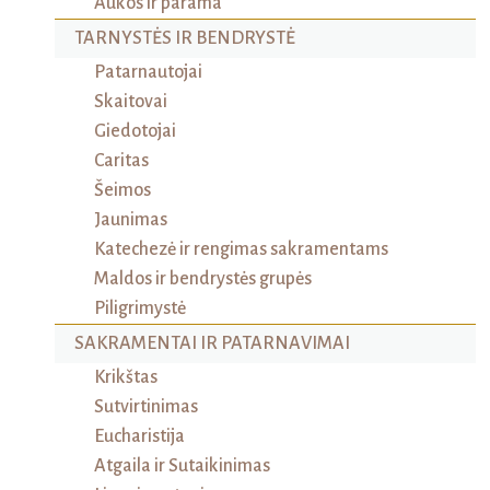
Aukos ir parama
TARNYSTĖS IR BENDRYSTĖ
Patarnautojai
Skaitovai
Giedotojai
Caritas
Šeimos
Jaunimas
Katechezė ir rengimas sakramentams
Maldos ir bendrystės grupės
Piligrimystė
SAKRAMENTAI IR PATARNAVIMAI
Krikštas
Sutvirtinimas
Eucharistija
Atgaila ir Sutaikinimas