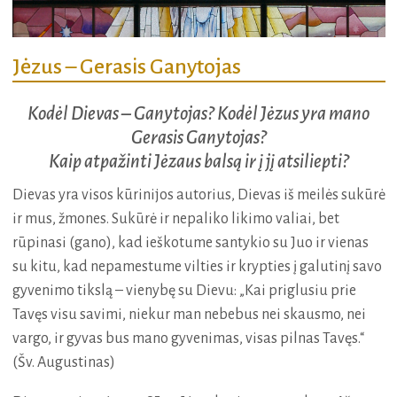
Jėzus – Gerasis Ganytojas
Kodėl Dievas – Ganytojas? Kodėl Jėzus yra mano
Gerasis Ganytojas?
Kaip atpažinti Jėzaus balsą ir į jį atsiliepti?
Dievas yra visos kūrinijos autorius, Dievas iš meilės sukūrė
ir mus, žmones. Sukūrė ir nepaliko likimo valiai, bet
rūpinasi (gano), kad ieškotume santykio su Juo ir vienas
su kitu, kad nepamestume vilties ir krypties į galutinį savo
gyvenimo tikslą – vienybę su Dievu: „Kai priglusiu prie
Tavęs visu savimi, niekur man nebebus nei skausmo, nei
vargo, ir gyvas bus mano gyvenimas, visas pilnas Tavęs.“
(Šv. Augustinas)