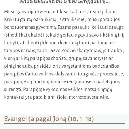
bei žodžiais skelbti Dievo Gerąją žinią...
Mūsų ganytojai kviečia ir tikisi, kad mes, atsiliepdami į
Krikštu gautą pašaukimą, įsitrauksime į mūsų parapijos
bendruomenės gyvenimą. Esame pašaukti keliauti drauge
(sinodiškai): kalbėtis, kaip geriau ugdyti savo tikėjimą ir jį
liudyti, atsiliepti į klebono kvietimą tapti pastoracinės
tarybos nariais, tapti Dievo Žodžio skaitytojais, įsitraukti į
vieną ar kitą parapijos choristų grupę, savanoryste ar
pinigine auka prisidėti prie vargstantiems padedančios
parapijos Carito veiklos, dalyvauti liturginėse procesijose,
parapijoje organizuojamuose renginiuose ir padėti juos
surengti. Parapijoje vykdomos veiklos ir atsakingųjų
kontaktai yra pateikiami šioje interneto svetainėje.
Evangelija pagal Joną (10, 1–18)