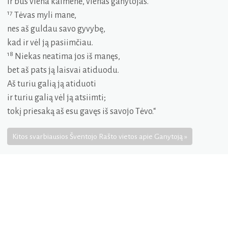
ir bus viena kaimenė, vienas ganytojas.
17
Tėvas myli mane,
nes aš guldau savo gyvybę,
kad ir vėl ją pasiimčiau.
18
Niekas neatima jos iš manęs,
bet aš pats ją laisvai atiduodu.
Aš turiu galią ją atiduoti
ir turiu galią vėl ją atsiimti;
tokį priesaką aš esu gavęs iš savojo Tėvo.“
Kitos svarbiausios Šventojo Rašto vietos apie Ganytoją