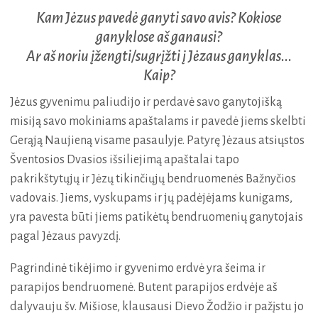
Kam Jėzus pavedė ganyti savo avis? Kokiose
ganyklose aš ganausi?
Ar aš noriu įžengti/sugrįžti į Jėzaus ganyklas...
Kaip?
Jėzus gyvenimu paliudijo ir perdavė savo ganytojišką
misiją savo mokiniams apaštalams ir pavedė jiems skelbti
Gerąją Naujieną visame pasaulyje. Patyrę Jėzaus atsiųstos
Šventosios Dvasios išsiliejimą apaštalai tapo
pakrikštytųjų ir Jėzų tikinčiųjų bendruomenės Bažnyčios
vadovais. Jiems, vyskupams ir jų padėjėjams kunigams,
yra pavesta būti jiems patikėtų bendruomenių ganytojais
pagal Jėzaus pavyzdį.
Pagrindinė tikėjimo ir gyvenimo erdvė yra šeima ir
parapijos bendruomenė. Butent parapijos erdvėje aš
dalyvauju šv. Mišiose, klausausi Dievo Žodžio ir pažįstu jo