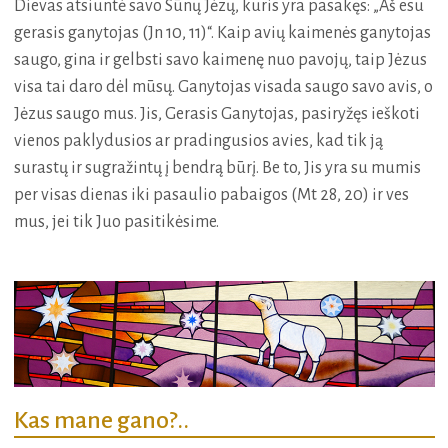
Dievas atsiuntė savo Sūnų Jėzų, kuris yra pasakęs: „Aš esu
gerasis ganytojas (Jn 10, 11)“. Kaip avių kaimenės ganytojas
saugo, gina ir gelbsti savo kaimenę nuo pavojų, taip Jėzus
visa tai daro dėl mūsų. Ganytojas visada saugo savo avis, o
Jėzus saugo mus. Jis, Gerasis Ganytojas, pasiryžęs ieškoti
vienos paklydusios ar pradingusios avies, kad tik ją
surastų ir sugražintų į bendrą būrį. Be to, Jis yra su mumis
per visas dienas iki pasaulio pabaigos (Mt 28, 20) ir ves
mus, jei tik Juo pasitikėsime.
Kas mane gano?..