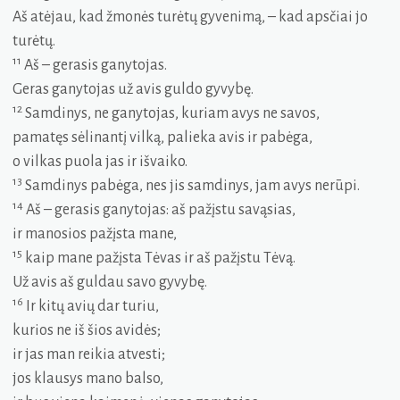
Aš atėjau, kad žmonės turėtų gyvenimą, – kad apsčiai jo
turėtų.
11
Aš – gerasis ganytojas.
Geras ganytojas už avis guldo gyvybę.
12
Samdinys, ne ganytojas, kuriam avys ne savos,
pamatęs sėlinantį vilką, palieka avis ir pabėga,
o vilkas puola jas ir išvaiko.
13
Samdinys pabėga, nes jis samdinys, jam avys nerūpi.
14
Aš – gerasis ganytojas: aš pažįstu savąsias,
ir manosios pažįsta mane,
15
kaip mane pažįsta Tėvas ir aš pažįstu Tėvą.
Už avis aš guldau savo gyvybę.
16
Ir kitų avių dar turiu,
kurios ne iš šios avidės;
ir jas man reikia atvesti;
jos klausys mano balso,