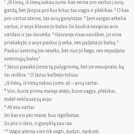
1
„Iš tiesų, iš tiesų sakau jums: kas neina pro vartus į avių
2
gardą, bet įkopia pro kur kitur, tas vagis ir plėšikas.
O kas
3
pro vartus ateina, tas avių ganytojas.
Jam sargas atkelia
vartus, ir avys klauso jo balso. Jis šaukia savąsias avis
4
vardais ir jas išsiveda.
Išsivaręs visas saviškes, jis eina
5
priešakyje, o avys paskui jį seka, nes pažįsta jo balsą.
Paskui svetimą jos neseks, bet nuo jo bėgs, nes nepažįsta
svetimųjų balso.“
6
Jėzus pasakė jiems tą palyginimą, bet jie nesuprato, ką
7
tai reiškia.
O Jėzus kalbėjo toliau:
„Iš tiesų, iš tiesų sakau jums: aš – avių vartai.
8
Visi, kurie pirma manęs atėjo, buvo vagys, plėšikai,
todėl neklausė jų avys.
9
Aš esu vartai.
Jei kas eis per mane, bus išgelbėtas.
Jis įeis ir išeis, ir ganyklą sau ras.
10
Vagis ateina vien tik vogti, žudyti, naikinti.