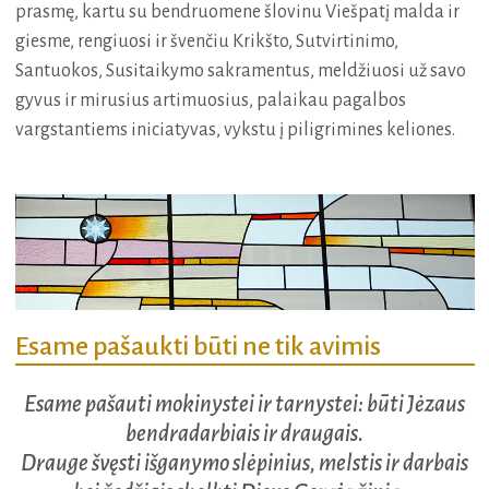
prasmę, kartu su bendruomene šlovinu Viešpatį malda ir
giesme, rengiuosi ir švenčiu Krikšto, Sutvirtinimo,
Santuokos, Susitaikymo sakramentus, meldžiuosi už savo
gyvus ir mirusius artimuosius, palaikau pagalbos
vargstantiems iniciatyvas, vykstu į piligrimines keliones.
Esame pašaukti būti ne tik avimis
Esame pašauti mokinystei ir tarnystei: būti Jėzaus
bendradarbiais ir draugais.
Drauge švęsti išganymo slėpinius, melstis ir darbais