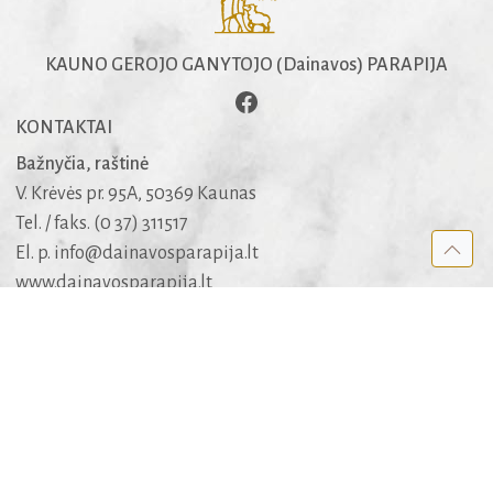
KAUNO GEROJO GANYTOJO (Dainavos) PARAPIJA
KONTAKTAI
Bažnyčia, raštinė
V. Krėvės pr. 95A, 50369 Kaunas
Tel. / faks. (0 37) 311517
El. p.
info@dainavosparapija.lt
www.dainavosparapija.lt
Dėl šarvojimo salių
mob. +370 682 51005
APIE SVETAINĘ
Kūrėjai
Rėmėjai
Medis
Apie medžiagą ir jos panaudojimo teises