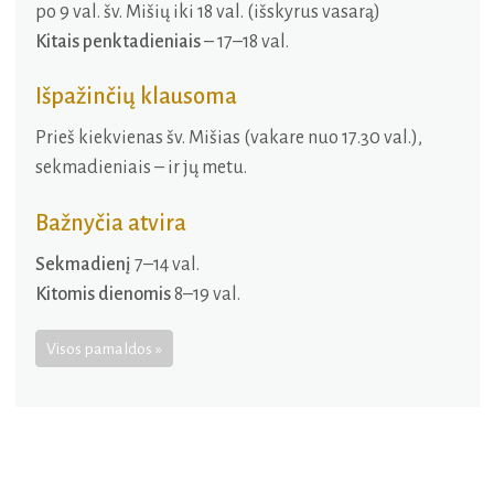
po 9 val. šv. Mišių iki 18 val. (išskyrus vasarą)
Kitais penktadieniais
– 17–18 val.
Išpažinčių klausoma
Prieš kiekvienas šv. Mišias (vakare nuo 17.30 val.),
sekmadieniais – ir jų metu.
Bažnyčia atvira
Sekmadienį
7–14 val.
Kitomis dienomis
8–19 val.
Visos pamaldos