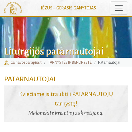
Toggle
JĖZUS – GERASIS GANYTOJAS
Liturgijos patarnautojai
dainavosparapija.lt
TARNYSTĖS IR BENDRYSTĖ
Patarnautojai
PATARNAUTOJAI
Kviečiame įsitraukti į PATARNAUTOJŲ
tarnystę!
Malonėkite kreiptis į zakristijoną.