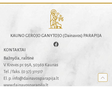
KAUNO GEROJO GANYTOJO (Dainavos) PARAPIJA
KONTAKTAI
Bažnyčia, raštinė
V. Krėvės pr. 95A, 50369 Kaunas
Tel. / faks. (0 37) 311517
El. p.
info@dainavosparapija.lt
www.dainavosparapija.lt
Dėl šarvojimo salių
mob. +370 682 51005
APIE SVETAINĘ
Kūrėjai