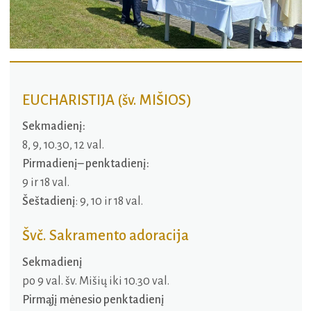
EUCHARISTIJA (šv. MIŠIOS)
Sekmadienį:
8, 9, 10.30, 12 val.
Pirmadienį– penktadienį:
9 ir 18 val.
Šeštadienį
: 9, 10 ir 18 val.
Švč. Sakramento adoracija
Sekmadienį
po 9 val. šv. Mišių iki 10.30 val.
Pirmąjį mėnesio penktadienį