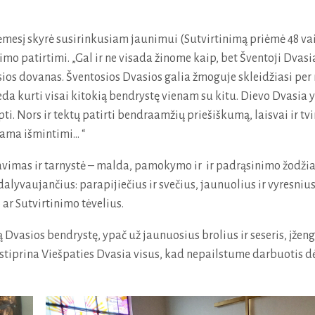
dėmesį skyrė susirinkusiam jaunimui (Sutvirtinimą priėmė 48 vai
imo patirtimi. „Gal ir ne visada žinome kaip, bet Šventoji Dvas
ios dovanas. Šventosios Dvasios galia žmoguje skleidžiasi per 
da kurti visai kitokią bendrystę vienam su kitu. Dievo Dvasia y
pti. Nors ir tektų patirti bendraamžių priešiškumą, laisvai ir tvir
ma išmintimi... “
avimas ir tarnystė – malda, pamokymo ir ir padrąsinimo žodžia
dalyvaujančius: parapijiečius ir svečius, jaunuolius ir vyresnius
 ar Sutvirtinimo tėvelius.
Dvasios bendrystę, ypač už jaunuosius brolius ir seseris, įženg
estiprina Viešpaties Dvasia visus, kad nepailstume darbuotis d