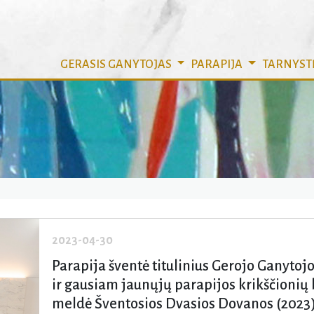
GERASIS GANYTOJAS
PARAPIJA
TARNYST
2023-04-30
Parapija šventė titulinius Gerojo Ganytojo
ir gausiam jaunųjų parapijos krikščionių 
meldė Šventosios Dvasios Dovanos (2023