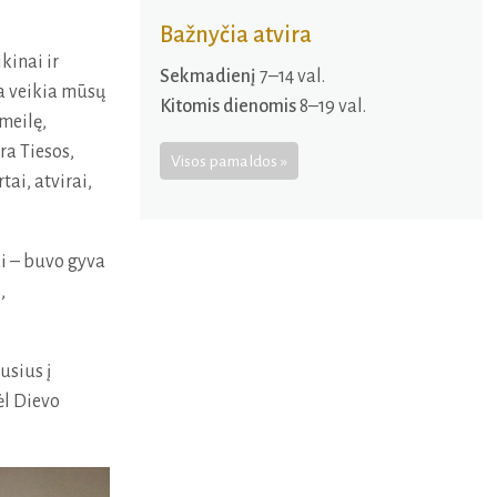
Bažnyčia atvira
kinai ir
Sekmadienį
7–14 val.
ia veikia mūsų
Kitomis dienomis
8–19 val.
meilę,
ra Tiesos,
Visos pamaldos
tai, atvirai,
i – buvo gyva
,
usius į
ėl Dievo