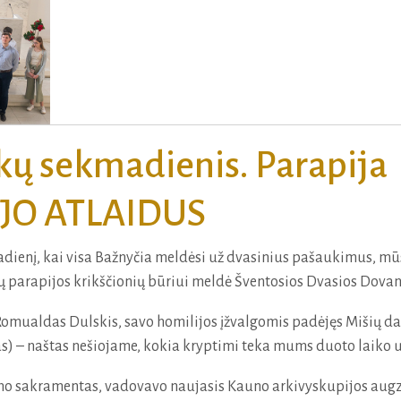
ykų sekmadienis. Parapija
JO ATLAIDUS
adienį, kai visa Bažnyčia meldėsi už dvasinius pašaukimus, mū
jų parapijos krikščionių būriui meldė Šventosios Dvasios Dovan
 Romualdas Dulskis, savo homilijos įžvalgomis padėjęs Mišių d
s) – naštas nešiojame, kokia kryptimi teka mums duoto laiko u
imo sakramentas, vadovavo naujasis Kauno arkivyskupijos augz