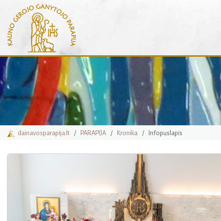
dainavosparapija.lt
PARAPIJA
Kronika
Infopuslapis