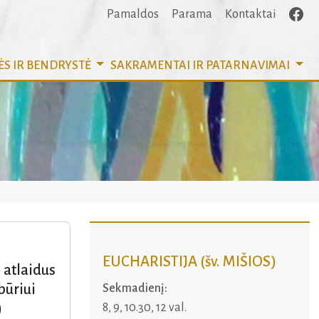
Pamaldos
Parama
Kontaktai
ĖS IR BENDRYSTĖ
SAKRAMENTAI
IR PATARNAVIMAI
EUCHARISTIJA (šv. MIŠIOS)
 atlaidus
būriui
Sekmadienį:
)
8, 9, 10.30, 12 val.