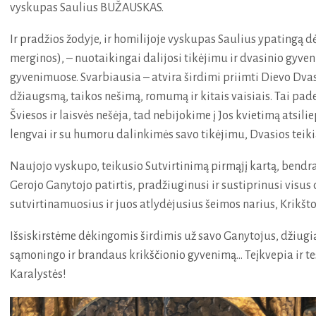
vyskupas Saulius BUŽAUSKAS.
Ir pradžios žodyje, ir homilijoje vyskupas Saulius ypatingą 
merginos), – nuotaikingai dalijosi tikėjimu ir dvasinio gyven
gyvenimuose. Svarbiausia – atvira širdimi priimti Dievo Dvas
džiaugsmą, taikos nešimą, romumą ir kitais vaisiais. Tai pade
Šviesos ir laisvės nešėja, tad nebijokime į Jos kvietimą atsilie
lengvai ir su humoru dalinkimės savo tikėjimu, Dvasios teikia
Naujojo vyskupo, teikusio Sutvirtinimą pirmąjį kartą, bendr
Gerojo Ganytojo patirtis, pradžiuginusi ir sustiprinusi visus 
sutvirtinamuosius ir juos atlydėjusius šeimos narius, Krikšto
Išsiskirstėme dėkingomis širdimis už savo Ganytojus, džiugią 
sąmoningo ir brandaus krikščionio gyvenimą... Teįkvepia ir t
Karalystės!