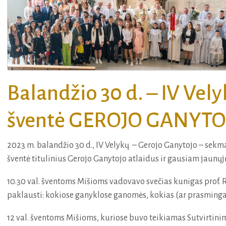
Balandžio 30 d. – IV Vel
šventė GEROJO GANYTO
2023 m. balandžio 30 d., IV Velykų – Gerojo Ganytojo – sekm
šventė titulinius Gerojo Ganytojo atlaidus ir gausiam jaunų
10.30 val. šventoms Mišioms vadovavo svečias kunigas prof.
paklausti: kokiose ganyklose ganomės, kokias (ar prasminga
12 val. šventoms Mišioms, kuriose buvo teikiamas Sutvirtin