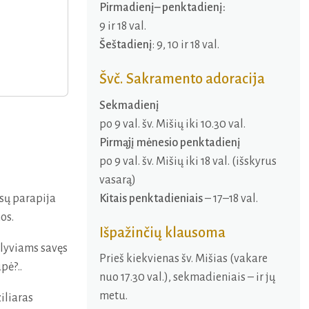
Pirmadienį– penktadienį:
9 ir 18 val.
Šeštadienį
: 9, 10 ir 18 val.
Švč. Sakramento adoracija
Sekmadienį
po 9 val. šv. Mišių iki 10.30 val.
Pirmąjį mėnesio penktadienį
po 9 val. šv. Mišių iki 18 val. (išskyrus
vasarą)
Kitais penktadieniais
– 17–18 val.
sų parapija
os.
Išpažinčių klausoma
alyviams savęs
Prieš kiekvienas šv. Mišias (vakare
pė?..
nuo 17.30 val.), sekmadieniais – ir jų
metu.
iliaras