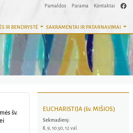
Pamaldos
Parama
Kontaktai
ĖS IR BENDRYSTĖ
SAKRAMENTAI
IR PATARNAVIMAI
EUCHARISTIJA (šv. MIŠIOS)
mės šv.
ei
Sekmadienį:
8, 9, 10.30, 12 val.