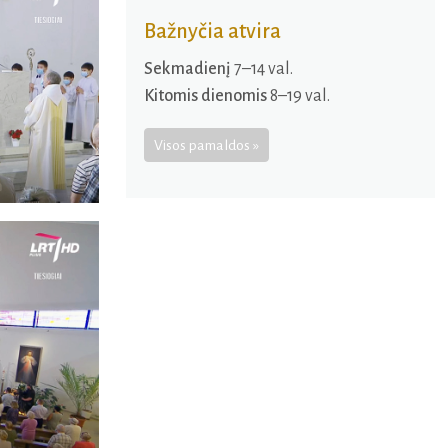
Bažnyčia atvira
Sekmadienį
7–14 val.
Kitomis dienomis
8–19 val.
Visos pamaldos