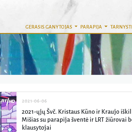
GERASIS GANYTOJAS
PARAPIJA
TARNYST
2021-06-06
2021-ųjų Švč. Kristaus Kūno ir Kraujo iškil
Mišias su parapija šventė ir LRT žiūrovai b
klausytojai