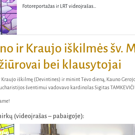
Fotoreportažas ir LRT videoįrašas...
no ir Kraujo iškilmės šv. M
 žiūrovai bei klausytojai
 ir Kraujo iškilmę (Devintines) ir minint Tėvo dieną, Kauno Gero
. Eucharistijos šventimui vadovavo kardinolas Sigitas TAMKEVIČI
jame!
mirkų (videoįrašas – pabaigoje):