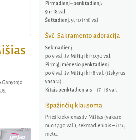
Pirmadienį– penktadienį:
9 ir 18 val.
Šeštadienį
: 9, 10 ir 18 val.
Švč. Sakramento adoracija
išias
Sekmadienį
po 9 val. šv. Mišių iki 10.30 val.
Pirmąjį mėnesio penktadienį
po 9 val. šv. Mišių iki 18 val. (išskyrus
vasarą)
jo Ganytojo
Kitais penktadieniais
– 17–18 val.
US.
Išpažinčių klausoma
Prieš kiekvienas šv. Mišias (vakare
nuo 17.30 val.), sekmadieniais – ir jų
metu.