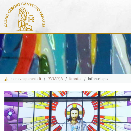
dainavosparapija.lt
PARAPIJA
Kronika
Infopuslapis