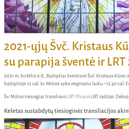
2021-ųjų Švč. Kristaus Kū
su parapija šventė ir LRT
2021 m. birželio 6 d., Bažnyčiai švenčiant Švč. Kristaus Kūno
bažnyčioje 12 val. šv. Mišios vyko neįprastu laiku –12.30 val
Šv. Mišios tiesiogiai transliavo
LRT Plius
ir LRT radijas. Dėko
Keletas sustabdytų tiesioginės transliacijos aki