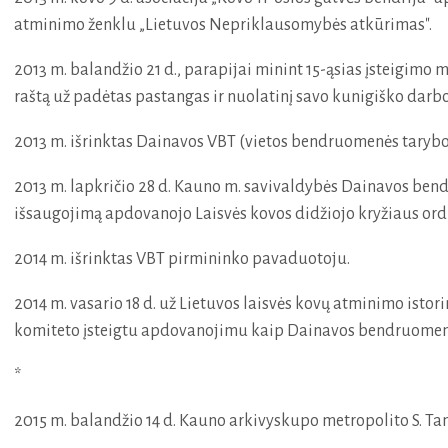
atminimo ženklu „Lietuvos Nepriklausomybės atkūrimas".
2013 m. balandžio 21 d., parapijai minint 15-ąsias įsteigimo
raštą už padėtas pastangas ir nuolatinį savo kunigiško dar
2013 m. išrinktas Dainavos VBT (vietos bendruomenės tarybo
2013 m. lapkričio 28 d. Kauno m. savivaldybės Dainavos ben
išsaugojimą apdovanojo Laisvės kovos didžiojo kryžiaus ord
2014 m. išrinktas VBT pirmininko pavaduotoju.
2014 m. vasario 18 d. už Lietuvos laisvės kovų atminimo isto
komiteto įsteigtu apdovanojimu kaip Dainavos bendruomenės
*
2015 m. balandžio 14 d. Kauno arkivyskupo metropolito S. Ta