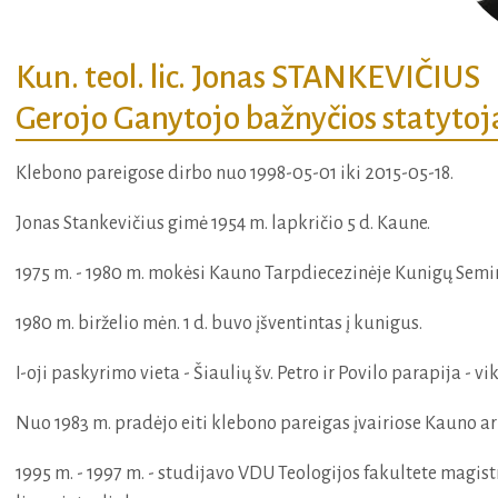
Kun. teol. lic. Jonas STANKEVIČIUS
Gerojo Ganytojo bažnyčios statytoj
Klebono pareigose dirbo nuo 1998-05-01 iki 2015-05-18.
Jonas Stankevičius gimė 1954 m. lapkričio 5 d. Kaune.
1975 m. - 1980 m. mokėsi Kauno Tarpdiecezinėje Kunigų Semin
1980 m. birželio mėn. 1 d. buvo įšventintas į kunigus.
I-oji paskyrimo vieta - Šiaulių šv. Petro ir Povilo parapija - v
Nuo 1983 m. pradėjo eiti klebono pareigas įvairiose Kauno ar
1995 m. - 1997 m. - studijavo VDU Teologijos fakultete magis