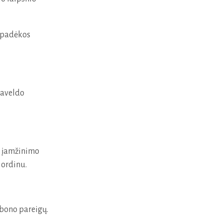
ė padėkos
paveldo
o įamžinimo
 ordinu.
ebono pareigų.