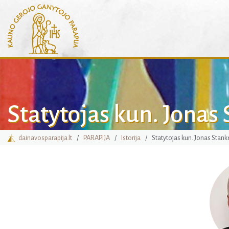
Statytojas kun. Jona
dainavosparapija.lt
PARAPIJA
Istorija
Statytojas kun. Jonas Stank