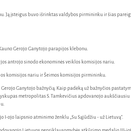
. Ją įsteigus buvo išrinktas valdybos pirmininku ir šias pareiga
s Kauno Gerojo Ganytojo parapijos klebonu.
jos antrojo sinodo ekonominės veiklos komisijos nariu.
ios komisijos nariu ir Šeimos komisijos pirmininku.
 Gerojo Ganytojo bažnyčią. Kaip padėką už bažnyčios pastaty
ivyskupas metropolitas S. Tamkevičius apdovanojo aukščiausiu
u.
o I-ojo laipsnio atminimo ženklu „Su Sąjūdžiu - už Lietuvą".
 apdovanojo Lietuvos nepriklausomybės atkūrimo medalio III-io