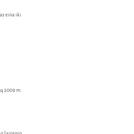
s eina iki
mą 2009 m.
jo laipsnio