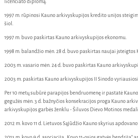
licenciato diplomą.
1997 m. rūpinosi Kauno arkivyskupijos kredito unijos steigimu
šiol.
1997 m. buvo paskirtas Kauno arkivyskupijos ekonomu.
1998 m. balandžio mėn. 28 d. buvo paskirtas naujai įsteigto
2003 m. vasario mėn. 24 d. buvo paskirtas Kauno arkivyskupi
2003 m. paskirtas Kauno arkivyskupijos II Sinodo vyriausios
Per 10 metų subūrė parapijos bendruomenę ir pastatė Kauno
gegužės mėn. 3 d. bažnyčios konsekracijos proga Kauno ark
arkivyskupijos garbės ženklu - Šiluvos Dievo Motinos medali
2012 m. kovo 11 d. Lietuvos Sąjūdžio Kauno skyrius apdovanoj
2013 m. kovo 9 d. asociacija „Kovo 11-osios gatvės bendrija"