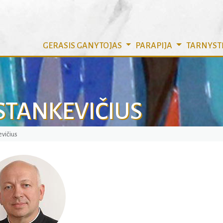
GERASIS GANYTOJAS
PARAPIJA
TARNYST
s STANKEVIČIUS
evičius