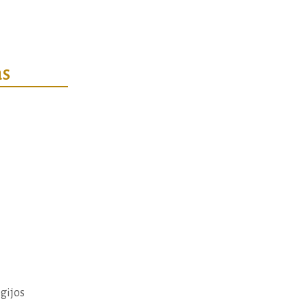
as
gijos