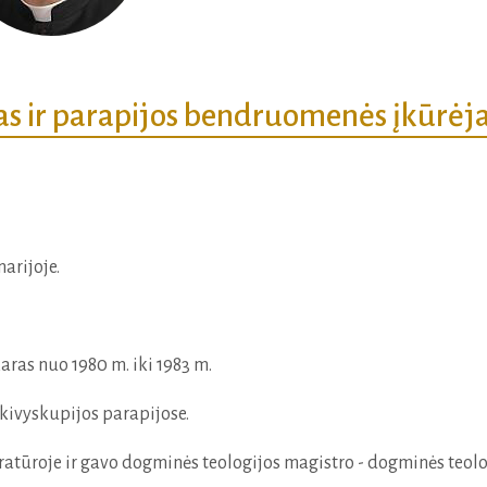
as ir parapijos bendruomenės įkūrėj
arijoje.
ikaras nuo 1980 m. iki 1983 m.
kivyskupijos parapijose.
tratūroje ir gavo dogminės teologijos magistro - dogminės teolo