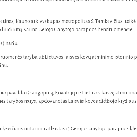
 metines, Kauno arkivyskupas metropolitas S. Tamkevičius įteik
bo liudijimą Kauno Gerojo Ganytojo parapijos bendruomenėje.
s) nariu.
druomenės taryba už Lietuvos laisvės kovų atminimo istorinio 
inu.
rinio paveldo išsaugojimą, Kovotojų už Lietuvos laisvę atminim
 tarybos narys, apdovanotas Laisvės kovos didžiojo kryžiaus
mkevičiaus nutarimu atleistas iš Gerojo Ganytojo parapijos kl