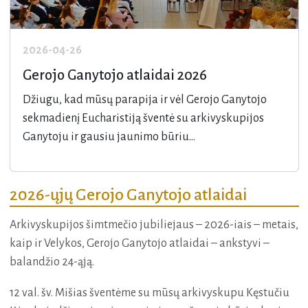
2026-04-26
Gerojo Ganytojo atlaidai 2026
Džiugu, kad mūsų parapija ir vėl Gerojo Ganytojo
sekmadienį Eucharistiją šventė su arkivyskupijos
Ganytoju ir gausiu jaunimo būriu...
2026-ųjų Gerojo Ganytojo atlaidai
Arkivyskupijos šimtmečio jubiliejaus – 2026-iais – metais,
kaip ir Velykos, Gerojo Ganytojo atlaidai – ankstyvi –
balandžio 24-ąją.
12 val. šv. Mišias šventėme su mūsų arkivyskupu Kęstučiu