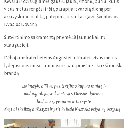
Kėvalu ir džiaugiamės gausiu jaunų žmonių būriu, kuris
visus metus rengėsi ir šią parapijai svarbią dieną per
arkivyskupo maldą, patepimą ir rankas gavo Šventosios
Dvasios Dovaną.
Sutvirtinimo sakramentą priėmė 48 jaunuoliai ir 7
suaugusieji.
Dėkojame katechetėms Augustei ir Jūratei, visus metus
lydėjusioms mūsų jaunuosius parapijiečius į krikščionišką
brandą.
Išklausyk, o Tėve, pasitikėjimo kupiną maldą ir
padaugink juose Šventosios Dvasios dovanas,
kad savo gyvenimu ir tarnyste
drąsiai skelbtų nužudyto ir prisikėlusio Kristaus velykinę pergalę...