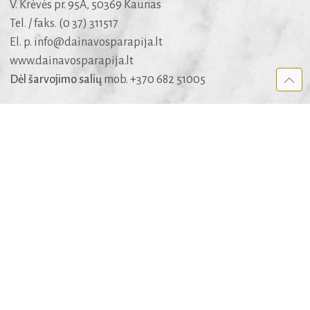
V. Krėvės pr. 95A, 50369 Kaunas
Tel. / faks. (0 37) 311517
El. p.
info@dainavosparapija.lt
www.dainavosparapija.lt
Dėl šarvojimo salių
mob. +370 682 51005
APIE SVETAINĘ
Kūrėjai
Rėmėjai
Medis
Apie medžiagą ir jos panaudojimo teises
REKOMENDUOJAME
Kauno arkivyskupija
KATALIKAI.LT
BIBLIJA.LT
MALDYNAS