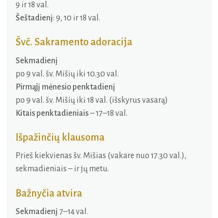
9 ir 18 val.
Šeštadienį
: 9, 10 ir 18 val.
Švč. Sakramento adoracija
Sekmadienį
po 9 val. šv. Mišių iki 10.30 val.
Pirmąjį mėnesio penktadienį
po 9 val. šv. Mišių iki 18 val. (išskyrus vasarą)
Kitais penktadieniais
– 17–18 val.
Išpažinčių klausoma
Prieš kiekvienas šv. Mišias (vakare nuo 17.30 val.),
sekmadieniais – ir jų metu.
Bažnyčia atvira
Sekmadienį
7–14 val.